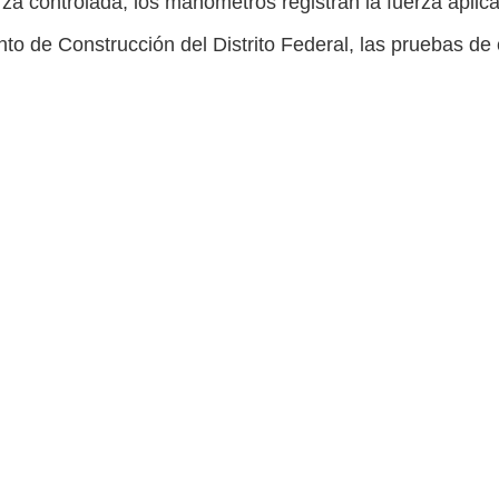
erza controlada, los manómetros registran la fuerza apl
ento de Construcción del Distrito Federal, las pruebas 